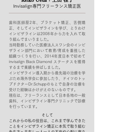
​Invisalign専門フリーランス矯正医
歯科医師歴2年、ブラケット矯正、舌側矯
正、そしてインビザラインを学び、とりわけ
インビザラインは2008年から力を入れて取
り組んでまいりました。
当時勤務していた医療法人スワン会のインビ
ザライン部門において教育/育成を重視した
組織つくりを行い、2014年度日本で初めて
invisalign Black Diamond ステータスを獲得
するまで業績を伸ばしました。
インビザライン導入期から最先端の治療を学
ぶため海外学会に参加したり、ドイツのトッ
プドクターDr.Schuppのもとで自身の治療を
受けた経験はかけがえのないものです。
​現在は、フリーランスとして日本各地の一般
歯科、インビザライン専門クリニックで診療
を行っています。
そして
これからの私の役目は、これまで学んできた
ことをインビザライン矯正に本気で取り組む
先生方へ共有し一人一人の不安や心配に寄り