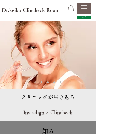
​Dr.keiko Clincheck Room
LINE
​クリニックが生き返る​
Invisalign × Clincheck
知る