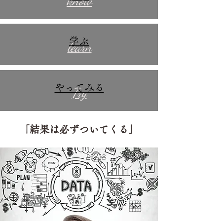
know
学ぶ
learn
やってみる
Try
「結果は必ずついてくる」