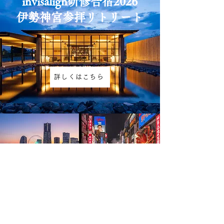
invisalign研修合宿2026
​伊勢神宮参拝リトリート
詳しくはこちら
出版記念 1Day セミナー
4/29㊗大阪・6/7㊐横浜