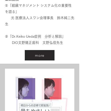
​①「組織マネジメント システム化の重要性
を語る」
元 医療法人スワン会理事長 鈴木純二先
生
②「Dr.Keiko Ueda症例 分析と解説」
​ DIO文野矯正歯科 文野弘信先生
more