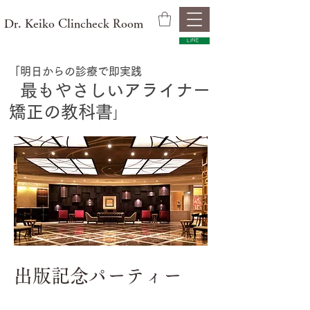
Dr. Keiko Clincheck Room
LINE
「明日からの診療で即実践
最もやさしいアライナー
​
矯正の教科書
」
​出版記念パーティー