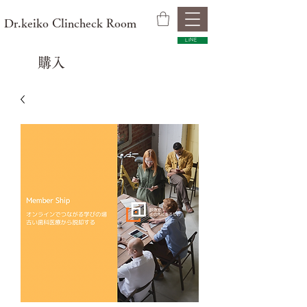
​Dr.keiko Clincheck Room
LINE
購入